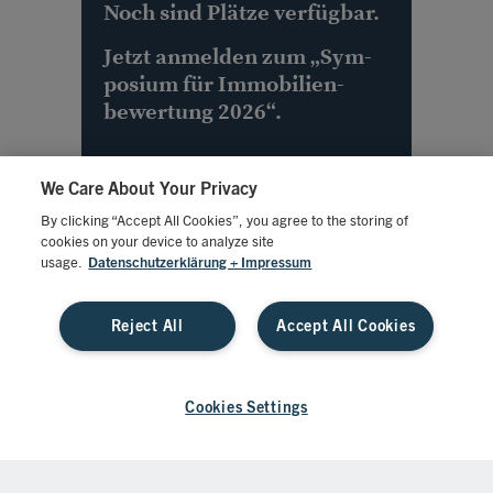
Noch sind Plätze verfügbar.
Jetzt anmelden zum „
Sym­
po­sium für Immobilien­­
bewertung 2026
“.
We Care About Your Privacy
By clicking “Accept All Cookies”, you agree to the storing of
cookies on your device to analyze site
usage.
Datenschutzerklärung + Impressum
IMPRESSUM
AGB
DATENSCHUTZ
Reject All
Accept All Cookies
COOKIE-EINSTELLUNGEN
© 2026 Springer Fachmedien – Alle Rechte vorbehalten
Cookies Settings