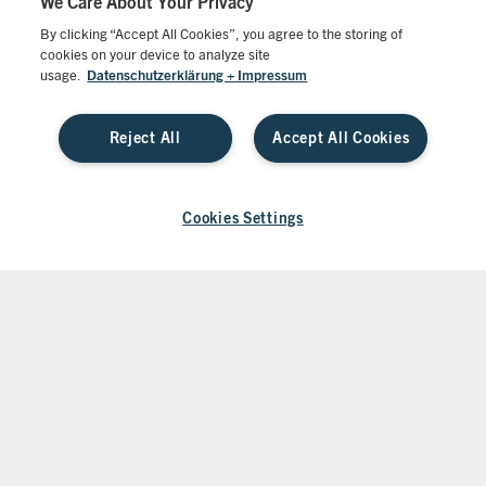
Zugang. Informationen zu Ihren Zugangsmöglichkeiten erhalten
We Care About Your Privacy
Sie auf der Veranstaltung.
By clicking “Accept All Cookies”, you agree to the storing of
cookies on your device to analyze site
usage.
Datenschutzerklärung + Impressum
IMPRESSUM
AGB
DATENSCHUTZ
Reject All
Accept All Cookies
COOKIE-EINSTELLUNGEN
© 2026 Springer Fachmedien – Alle Rechte vorbehalten
Cookies Settings