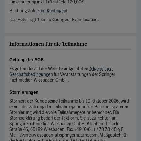
Einzelnutzung inkl. Frühstück: 129,00€
Buchungslink:
zum Kontingent
Das Hotel liegt 1 km fußläufig zur Eventlocation.
Informationen für die Teilnahme
Geltung der AGB
Es gelten die auf der Website aufgeführten
Allgemeinen
Geschäftsbedingungen
für Veranstaltungen der Springer
Fachmedien Wiesbaden GmbH.
Stornierungen
Storniert der Kunde seine Teilnahme bis 19. Oktober 2026, wird
er von der Zahlung der Teilnahmegebühr frei. Bei einer späteren
Stornierung wird die volle Teilnahmegebühr berechnet. Die
Stornoerklärung bedarf der Textform. Sie ist zu richten an:
Springer Fachmedien Wiesbaden GmbH, Abraham-Lincoln-
Straße 46, 65189 Wiesbaden; Fax +49 (0)611 / 78 78-452; E-
Mail:
events.wiesbaden(at)springernature.com
. Maßgeblich für
die Fristwahrung bei Postversand ist das Datum des