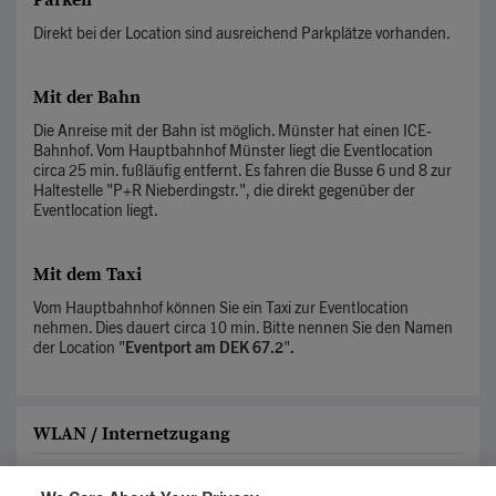
Parken
Direkt bei der Location sind ausreichend Parkplätze vorhanden.
Mit der Bahn
Die Anreise mit der Bahn ist möglich. Münster hat einen ICE-
Bahnhof. Vom Hauptbahnhof Münster liegt die Eventlocation
circa 25 min. fußläufig entfernt. Es fahren die Busse 6 und 8 zur
Haltestelle "P+R Nieberdingstr.", die direkt gegenüber der
Eventlocation liegt.
Mit dem Taxi
Vom Hauptbahnhof können Sie ein Taxi zur Eventlocation
nehmen. Dies dauert circa 10 min. Bitte nennen Sie den Namen
der Location "
Eventport am DEK 67.2
"
.
WLAN / Internetzugang
Auf den meisten Tagungen haben Sie einen kostenlosen WLAN-