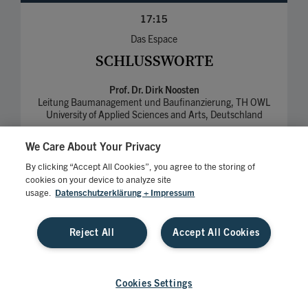
17:15
Das Espace
SCHLUSSWORTE
Prof. Dr. Dirk Noosten
Leitung Baumanagement und Baufinanzierung, TH OWL
University of Applied Sciences and Arts, Deutschland
Bianca Baulig
We Care About Your Privacy
Chefredakteurin Bankmagazin, Springer Fachmedien
Wiesbaden GmbH, Deutschland
By clicking “Accept All Cookies”, you agree to the storing of
cookies on your device to analyze site
usage.
Datenschutzerklärung + Impressum
IMPRESSUM
AGB
DATENSCHUTZ
Reject All
Accept All Cookies
COOKIE-EINSTELLUNGEN
© 2026 Springer Fachmedien – Alle Rechte vorbehalten
Cookies Settings